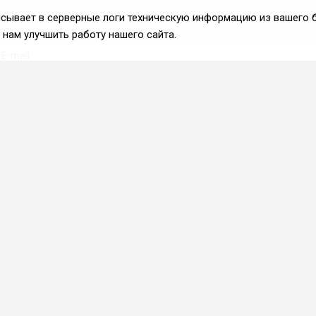
аписывает в серверные логи техническую информацию из вашего 
нам улучшить работу нашего сайта.
Вступить во ФРиО
Каталог поставщиков
Услуги и сервисы для
HoReCa
Реклама и маркетинг
Образование в сфере
HoReCa
ПО и системы
автоматизации
Приложения и веб-сервисы
Каталог франшиз
Фермерские хозяйства