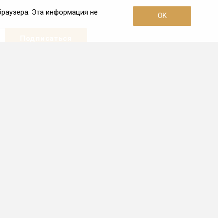
браузера. Эта информация не
OK
Наши контакты
+7 (4852) 608-792
Пн. – Пт.: с 10:00 до 19:00
Ярославль, ул. Свободы, 18
info.76@frio.ru