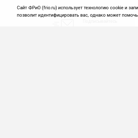
Сайт ФРиО (frio.ru) использует технологию cookie и з
позволит идентифицировать вас, однако может помочь 
Подписывайтесь
на новости и акции:
О нас
Проекты
О Федерации
Союз управляющих
ресторанами
Цели и задачи ФРиО
Союз специалистов служб
Обращение президента
хаускипинга
ФРиО
СПК в сфере
Структура федерации
гостеприимства
Координационный совет
Центр оценки
ФРиО
квалификации
Достижения
Азбука чистоты
Законотворческая и
экспертная деятельность