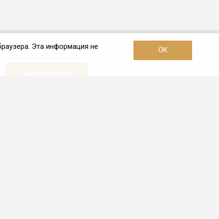
браузера. Эта информация не
OK
Наши контакты
+7 (4852) 608-792
Пн. – Пт.: с 10:00 до 19:00
Ярославль, ул. Свободы, 18
info.76@frio.ru