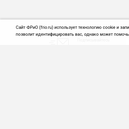
Сайт ФРиО (frio.ru) использует технологию cookie и з
позволит идентифицировать вас, однако может помочь 
Подписывайтесь
на новости и акции:
О нас
Проекты
О Федерации
Союз управляющих
ресторанами
Цели и задачи ФРиО
Союз специалистов служб
Обращение президента
хаускипинга
ФРиО
СПК в сфере
Структура федерации
гостеприимства
Координационный совет
Центр оценки
ФРиО
квалификации