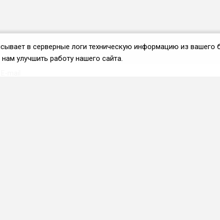
аписывает в серверные логи техническую информацию из вашего 
нам улучшить работу нашего сайта.
Вступить во ФРиО
Каталог поставщиков
Услуги и сервисы для
HoReCa
Реклама и маркетинг
Образование в сфере
HoReCa
ПО и системы
автоматизации
Приложения и веб-сервисы