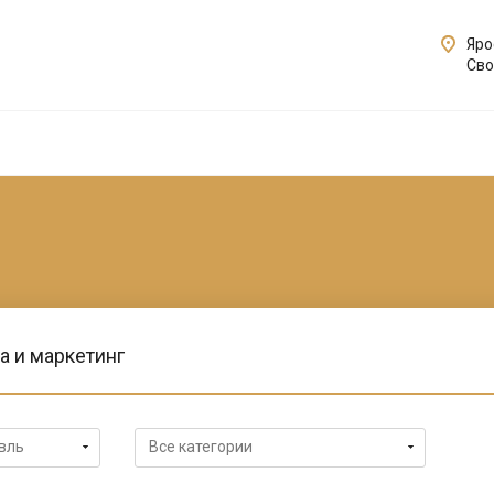
Яро
Сво
а и маркетинг