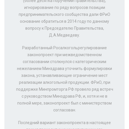
(более десятка поручений Правительства),
игнорирование по ряду вопросов позиции
предпринимательского сообщества дали ФРиО
основание обратиться в 2014 году по данному
вопросу к Председателю Правительства,
Д.А.Медведеву.
Разработанный Росалкогольрегулирование
законопроект при межведомственном
согласовании столкнулся с категорическим
нежеланием Минздрава уточнить формулировки
закона, устанавливающие ограничение мест
реализации алкогольной продукции. ФРиО, при
поддержке Минпромторга РФ провело ряд встреч
с руководством Минздрава РФ, и, хотя и не в
полной мере, законопроект был с министерством
согласован.
Последний вариант законопроекта в настоящее