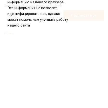
информацию из вашего браузера.
Подписывайтесь на новости и акции:
Эта информация не позволит
идентифицировать вас, однако
может помочь нам улучшить работу
нашего сайта.
О нас
О Федерации
Цели и задачи ФРиО
Обращение президента ФРиО
Структура федерации
Координационный совет ФРиО
Достижения
Законотворческая и экспертная деятельность
Партнёры ФРиО
Реквизиты
Проекты