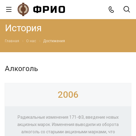
История
Главная
О нас
Достижения
Алкоголь
2006
Радикальные изменения 171-ФЗ, введение новых
акцизных марок. Изменения выводили из оборота
алкоголь со старыми акцизными марками, что