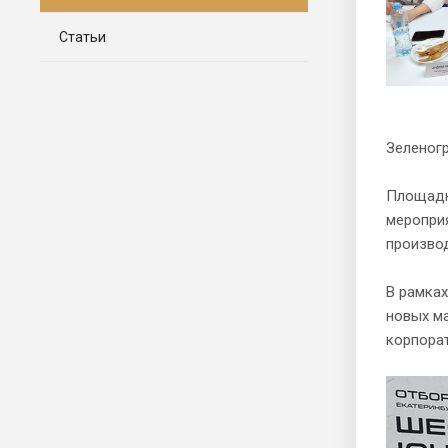
Статьи
Зеленогр
Площадко
меропри
производ
В рамка
новых ма
корпорат