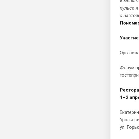
и меняет
пульсе и
с настоя
Понома
Участие
Организа
Форум пр
гостепри
Рестора
1–2 апр
Екатерин
Уральски
ул. Горь