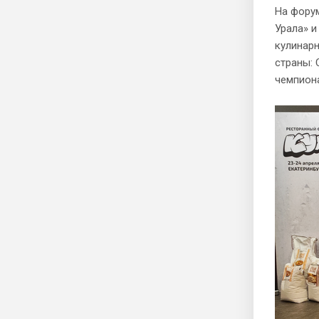
На форум
Урала» и
кулинарн
страны: 
чемпиона