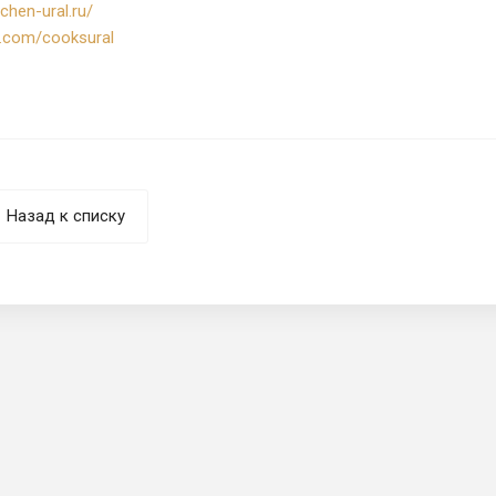
tchen-ural.ru/
k.com/cooksural
Назад к списку