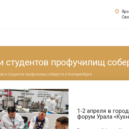
Яро
Сво
 и студентов профучилищ собе
ров и студентов профучилищ соберутся в Екатеринбурге
1-2 апреля в горо
форум Урала «Кухн