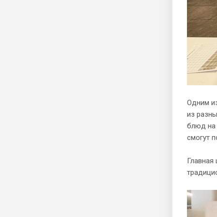
Одним и
из разны
блюд на 
смогут п
Главная 
традицио