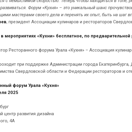
ся с немыслимой скоростью. Теперь чтобы находиться в топе, 
 развиваться. Форум «Кухня» – это уникальный шанс прочувств
щими мастерами своего дела и перенять их опыт, быть на шаг в
рев
, президент Ассоциации кулинаров и рестораторов Свердло
 в мероприятиях «Кухни» бесплатное, по предварительной 
тор Ресторанного форума Урала «Кухня» – Ассоциация кулинар
оходит при поддержке Администрации города Екатеринбурга, 
имства Свердловской области и Федерации рестораторов и от
нный форум Урала «Кухня»
еля 2025
бург
й центр развития дизайна
кого, 4А