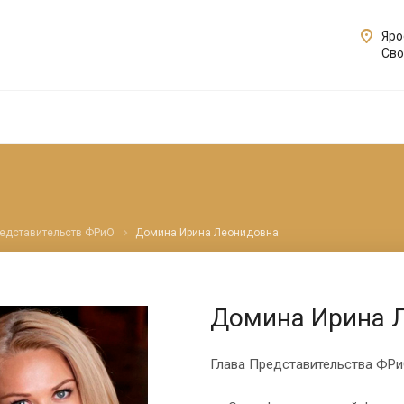
Яро
Сво
редставительств ФРиО
Домина Ирина Леонидовна
Домина Ирина 
Глава Представительства ФРи