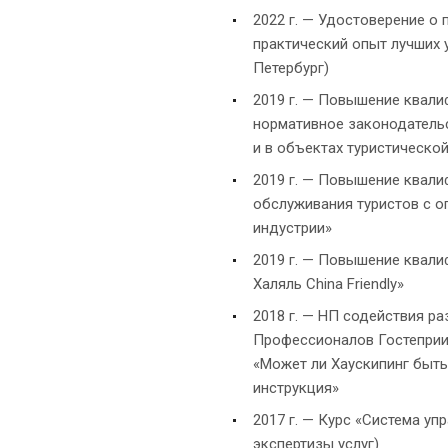
2022 г. — Удостоверение о
практический опыт лучших 
Петербург)
2019 г. — Повышение квалиф
нормативное законодательс
и в объектах туристической
2019 г. — Повышение квали
обслуживания туристов с о
индустрии»
2019 г. — Повышение квали
Халяль China Friendly»
2018 г. — НП содействия р
Профессионалов Гостеприи
«Может ли Хаускипинг быт
инструкция»
2017 г. — Курс «Система уп
экспертизы услуг)