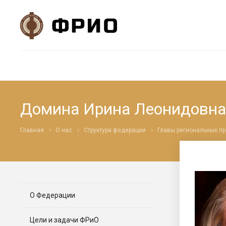
Домина Ирина Леонидовна
Главная
О нас
Структура федерации
Главы региональных п
О Федерации
Цели и задачи ФРиО